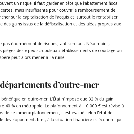
uvent un risque. Il faut garder en tête que l’abattement fiscal
, certes, mais insuffisante pour couvrir le remboursement de
her sur la capitalisation de l’acquis et surtout le rentabiliser.
ibre des gains issus de la défiscalisation et des aléas propres aux
cèle pas énormément de risques,tant s’en faut. Néanmoins,
s pièges des » peu scrupuleux » établissements de courtage ou
espéré peut alors mener à la ruine.
es départements d’outre-mer
us bénéfique en outre-mer. L’État n’impose que 32 % du gain
ontre 40 % en métropole. Le plafonnement à 10 000 € est révisé à
pos de ce fameux plafonnement, il est évalué selon l’état des
de développement, bref, à la situation financière et économique